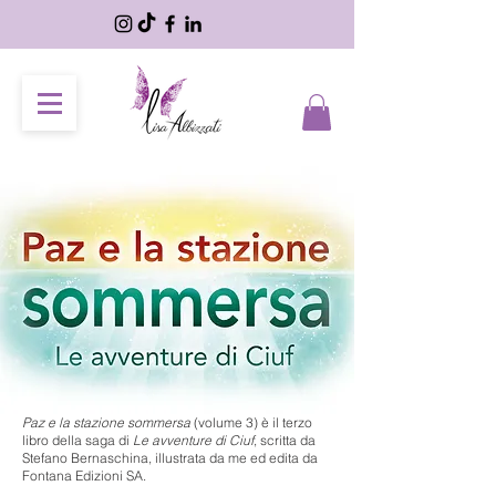
Paz e la stazione sommersa
(volume 3) è il terzo
libro della saga di
Le avventure di Ciuf
, scritta da
Stefano Bernaschina, illustrata da me ed edita da
Fontana Edizioni SA.