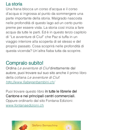
La storia
Una frana blocca un corso d’acqua e il corso
d’acqua si ingrossa al punto da sommergere una
parte importante della storia. Malgrado nascosta
nelle profondità di questo lago ad un certo punto
preme per essere vista. La storia così inizia a fare
acqua da tutte le parti. Ed è in questo terzo capitolo
di “Le avventure di Ciuf” che Paz si tuffa in un
viaggio interiore alla scoperta di sé stesso e del
proprio passato. Cosa scoprirà nelle profondità di
questa vicenda? Un’altra fiaba tutta da scoprire.
Compralo subito!
Ordina
Le avventure di Ciuf
direttamente dal
autore, puoi trovare sul suo sito anche i
l primo libro
della collana
Le avventure di Ciuf
:
http://www.fiabeperbambini.ch/
Puoi trovare
questo libro
in tutte le librerie del
Cantone e nei principali centri commerciali.
Oppure ordinarlo dal sito Fontana Edizioni:
www.fontanaedizioni.ch