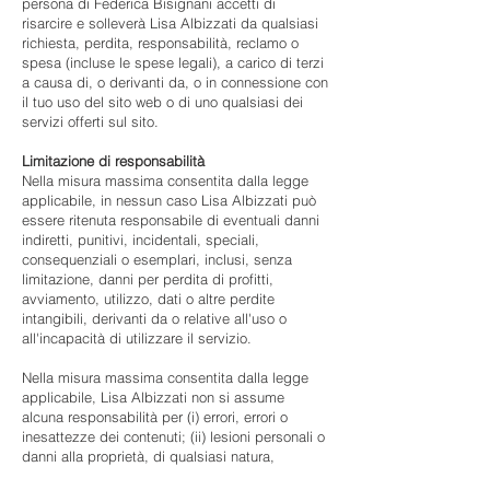
persona di Federica Bisignani accetti di
risarcire e solleverà Lisa Albizzati da qualsiasi
richiesta, perdita, responsabilità, reclamo o
spesa (incluse le spese legali), a carico di terzi
a causa di, o derivanti da, o in connessione con
il tuo uso del sito web o di uno qualsiasi dei
servizi offerti sul sito.
Limitazione di responsabilità
Nella misura massima consentita dalla legge
applicabile, in nessun caso Lisa Albizzati può
essere ritenuta responsabile di eventuali danni
indiretti, punitivi, incidentali, speciali,
consequenziali o esemplari, inclusi, senza
limitazione, danni per perdita di profitti,
avviamento, utilizzo, dati o altre perdite
intangibili, derivanti da o relative all'uso o
all'incapacità di utilizzare il servizio.
Nella misura massima consentita dalla legge
applicabile, Lisa Albizzati non si assume
alcuna responsabilità per (i) errori, errori o
inesattezze dei contenuti; (ii) lesioni personali o
danni alla proprietà, di qualsiasi natura,
derivanti dall'accesso o dall'uso del nostro